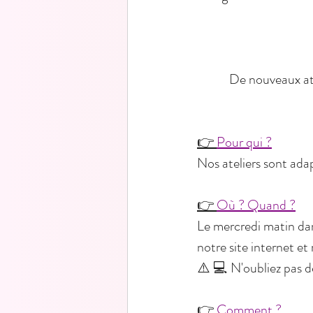
De nouveaux ate
👉 
Pour qui ?
Nos ateliers sont ada
👉 
Où ? Quand ?
Le mercredi matin dans
notre site internet et
⚠️ 💻 N'oubliez pas d
👉 
Comment ?