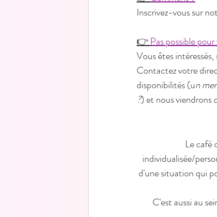
Inscrivez-vous sur not
👉 
Pas possible pour
Vous êtes intéressés,
Contactez votre direc
disponibilités (u
n mer
?
) et nous viendrons 
     Le café discussion est un moment où nous vous accueillons de manière     
individualisée/perso
d'une situation qui po
     C'est aussi au sein de notre café discussion que nous pouvons lire avec vous et discuter des 