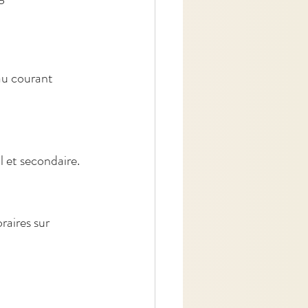
au courant 
 et secondaire.
ires sur     