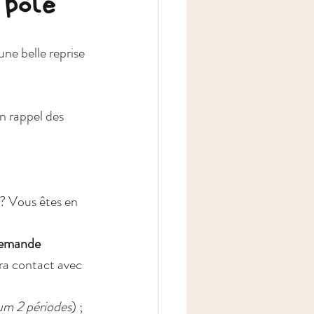
 pôle
emande 
dra contact avec 
m 2 périodes
) ; 