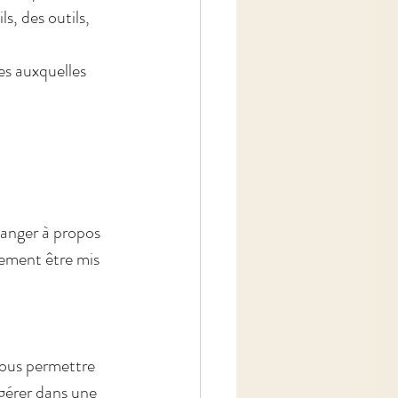
, des outils, 
es auxquelles 
hanger à propos 
dement être mis 
vous permettre 
gérer dans une 