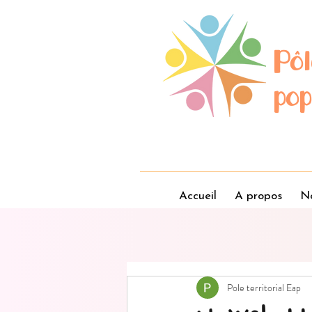
Pôl
pop
Accueil
A propos
No
Pole territorial Eap