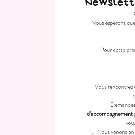
Newslette
     Nous espérons que vos vacances ont été reposantes et nous vous souhaitons une belle reprise 
     Pour cette première newsletter de mars, nous souhaitons vous proposer un rappel des 
     Vous rencontrez des difficultés avec un élève ? Un élève vous pose question ? Vous êtes en 
r
     Demande
d'accompagnement par
vou
Nous venons en c