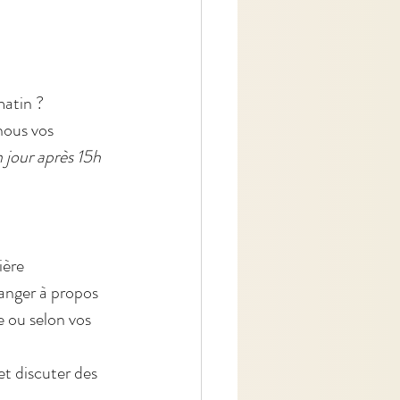
atin ? 
us vos     
jour après 15h 
anger à propos 
ou selon vos     