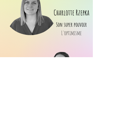
Charlotte Rzepka
Son super pouvoir
L'optimisme
Camille Conrardy
Son super pouvoir
La curiosité
© 2022 par Le Pôle Territorial EAP