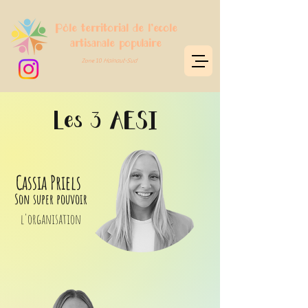
Pôle territorial de l'école
artisanale populaire
Zone 10
Hainaut-Sud
Les 3 AESI
Cassia Priels
Son super pouvoir
l'organisation