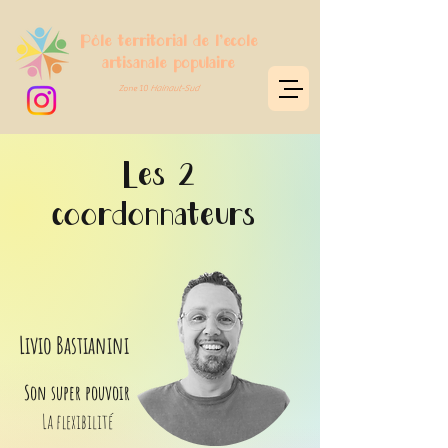
Pôle territorial de l'école
artisanale populaire
Zone 10
Hainaut-Sud
Les 2
coordonnateurs
Livio Bastianini
Son super pouvoir
La flexibilité