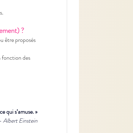
s.
nement) ?
ou être proposés 
n fonction des 
ence qui s’amuse. »
— 
Albert Einstein