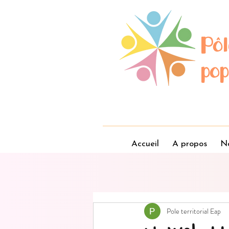
Pôl
pop
Accueil
A propos
No
Pole territorial Eap