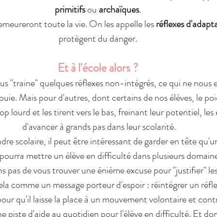
primitifs 
ou 
archaïques
. 
meureront toute la vie. On les appelle les 
réflexes d'adapt
protègent du danger. 
Et à l'école alors ? 
ous "traine" quelques réflexes non-intégrés, ce qui ne nous
ie. Mais pour d'autres, dont certains de nos élèves, le poid
op lourd et les tirent vers le bas, freinant leur potentiel, l
d'avancer à grands pas dans leur scolarité.
adre scolaire, il peut être intéressant de garder en tête qu'
 pourra mettre un élève en difficulté dans plusieurs domaine
s pas de vous trouver une énième excuse pour "justifier" les 
ela comme un message porteur d'espoir : réintégrer un réfl
pour qu'il laisse la place à un mouvement volontaire et contr
 piste d'aide au quotidien pour l'élève en difficulté. Et do