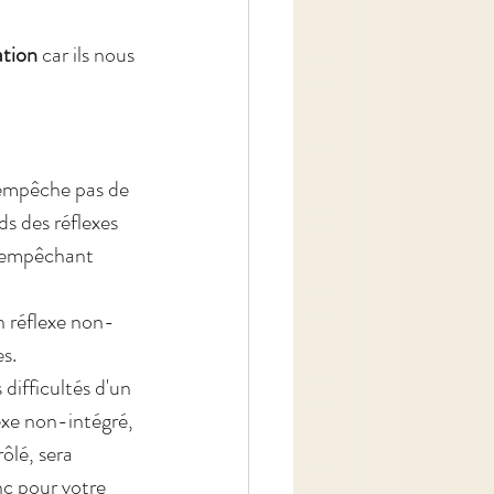
ation 
car ils nous 
 empêche pas de 
s des réflexes 
es empêchant 
un réflexe non-
s. 
difficultés d'un 
exe non-intégré, 
ôlé, sera 
nc pour votre 