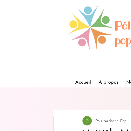
Pôl
pop
Accueil
A propos
No
Pole territorial Eap