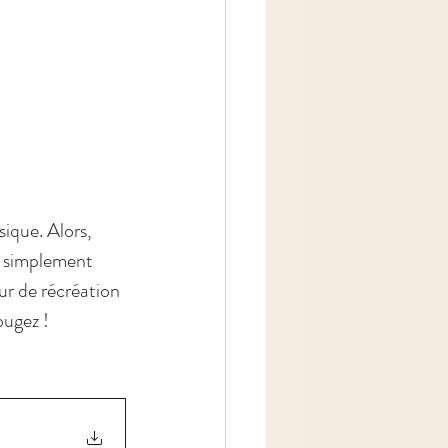
ique. Alors, 
us simplement 
ur de récréation 
ougez ! 